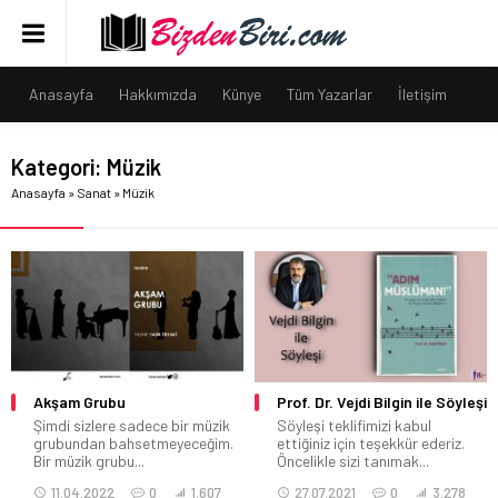
Anasayfa
Hakkımızda
Künye
Tüm Yazarlar
İletişim
Kategori:
Müzik
Anasayfa
»
Sanat
»
Müzik
Akşam Grubu
Prof. Dr. Vejdi Bilgin ile Söyleşi
Şimdi sizlere sadece bir müzik
Söyleşi teklifimizi kabul
grubundan bahsetmeyeceğim.
ettiğiniz için teşekkür ederiz.
Bir müzik grubu...
Öncelikle sizi tanımak...
11.04.2022
0
1.607
27.07.2021
0
3.278