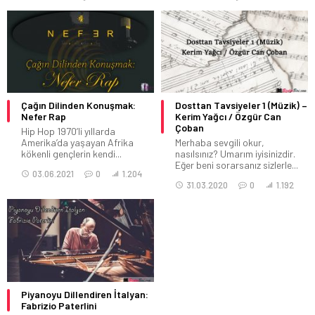
Çağın Dilinden Konuşmak:
Dosttan Tavsiyeler 1 (Müzik) –
Nefer Rap
Kerim Yağcı / Özgür Can
Çoban
Hip Hop 1970’li yıllarda
Amerika’da yaşayan Afrika
Merhaba sevgili okur,
kökenli gençlerin kendi...
nasılsınız? Umarım iyisinizdir.
Eğer beni sorarsanız sizlerle...
03.06.2021
0
1.204
31.03.2020
0
1.192
Piyanoyu Dillendiren İtalyan:
Fabrizio Paterlini