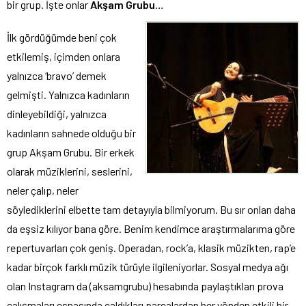
bir grup. İşte onlar
Akşam Grubu
…
İlk gördüğümde beni çok
etkilemiş, içimden onlara
yalnızca ‘bravo’ demek
gelmişti. Yalnızca kadınların
dinleyebildiği, yalnızca
kadınların sahnede olduğu bir
grup Akşam Grubu. Bir erkek
olarak müziklerini, seslerini,
neler çalıp, neler
söylediklerini elbette tam detayıyla bilmiyorum. Bu sır onları daha
da eşsiz kılıyor bana göre. Benim kendimce araştırmalarıma göre
repertuvarları çok geniş. Operadan, rock’a, klasik müzikten, rap’e
kadar birçok farklı müzik türüyle ilgileniyorlar. Sosyal medya ağı
olan Instagram da (aksamgrubu) hesabında paylaştıkları prova
çalışmaları esnasında çaldıkları parçalardan her yönden etkili bir