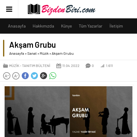
Anasayfa
Hakkımızda
Künye
Tüm Yazarlar
İletişim
Akşam Grubu
Anasayfa
»
Sanat
»
Müzik
»
Akşam Grubu
MÜZIK
TANITIM BÜLTENI
11.04.2022
0
1.611
A
A
+
-