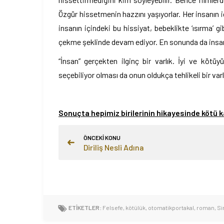
Özgür hissetmenin hazzını yaşıyorlar. Her insanın i
insanın içindeki bu hissiyat, bebeklikte ‘ısırma’ gi
çekme şeklinde devam ediyor. En sonunda da insanl
“İnsan” gerçekten ilginç bir varlık. İyi ve kötüy
seçebiliyor olması da onun oldukça tehlikeli bir var
Sonuçta hepimiz birilerinin hikayesinde kötü 
ÖNCEKİ KONU
Diriliş Nesli Adına
ETİKETLER:
Felsefe
,
kötülük
,
otomatikportakal
,
roman
,
Si