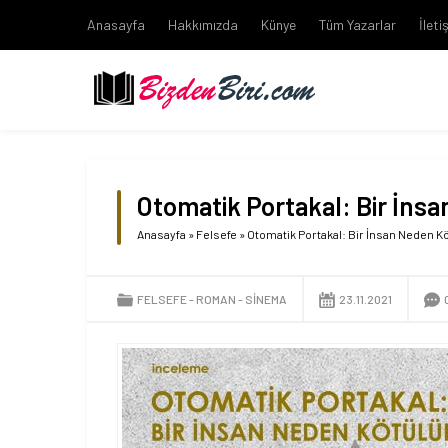
Anasayfa
Hakkımızda
Künye
Tüm Yazarlar
İleti
Otomatik Portakal: Bir İns
Anasayfa
»
Felsefe
»
Otomatik Portakal: Bir İnsan Neden K
FELSEFE
ROMAN
SINEMA
23.11.2021