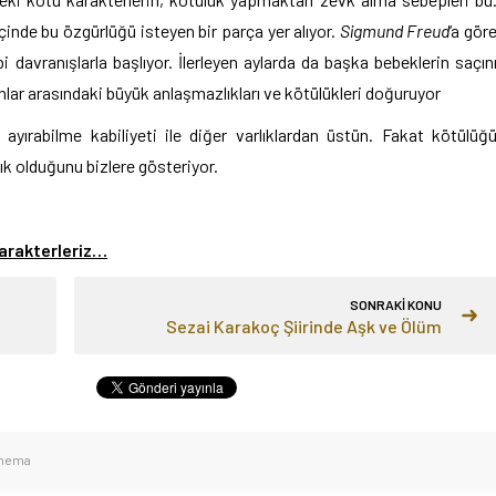
çinde bu özgürlüğü isteyen bir parça yer alıyor.
Sigmund Freud
‘a gör
bi davranışlarla başlıyor. İlerleyen aylarda da başka bebeklerin saçın
ar arasındaki büyük anlaşmazlıkları ve kötülükleri doğuruyor
ü ayırabilme kabiliyeti ile diğer varlıklardan üstün. Fakat kötülüğ
lık olduğunu bizlere gösteriyor.
karakterleriz…
SONRAKİ KONU
Sezai Karakoç Şiirinde Aşk ve Ölüm
nema