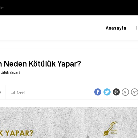
şim
Anasayfa
an Neden Kötülük Yapar?
ötülük Yapar?
A
A
-
+
0
1.444