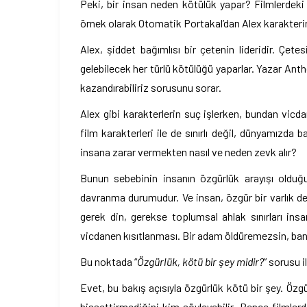
Peki, bir insan neden kötülük yapar? Filmlerdek
örnek olarak Otomatik Portakal’dan Alex karakterini
Alex, şiddet bağımlısı bir çetenin lideridir. Çete
gelebilecek her türlü kötülüğü yaparlar. Yazar Anth
kazandırabiliriz sorusunu sorar.
Alex gibi karakterlerin suç işlerken, bundan vicda
film karakterleri ile de sınırlı değil, dünyamızda 
insana zarar vermekten nasıl ve neden zevk alır?
Bunun sebebinin insanın özgürlük arayışı olduğ
davranma durumudur. Ve insan, özgür bir varlık değ
gerek din, gerekse toplumsal ahlak sınırları in
vicdanen kısıtlanması. Bir adam öldüremezsin, b
Bu noktada “
Özgürlük, kötü bir şey midir?
” sorusu i
Evet, bu bakış açısıyla özgürlük kötü bir şey. Özg
hissettirmediğini kim söyleyebilir. Bence filmle