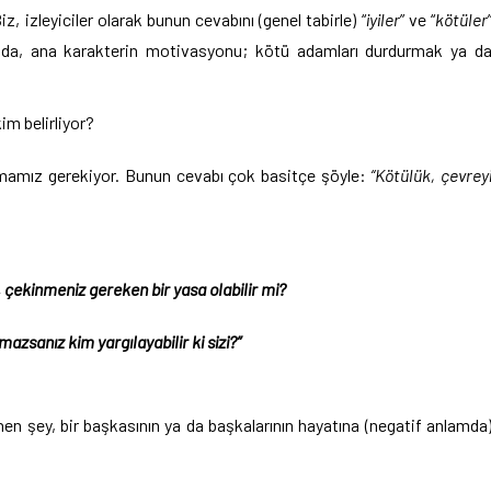
, izleyiciler olarak bunun cevabını (genel tabirle) “
iyiler
” ve “
kötüler
unda, ana karakterin motivasyonu; kötü adamları durdurmak ya d
im belirliyor?
mamız gerekiyor. Bunun cevabı çok basitçe şöyle:
“Kötülük, çevrey
çekinmeniz gereken bir yasa olabilir mi?
azsanız kim yargılayabilir ki sizi?”
nen şey, bir başkasının ya da başkalarının hayatına (negatif anlamda