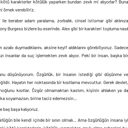
i kötü karakterler kötülük yaparken bundan zevk mi alıyorlar? Bun
 örnek verebiliriz.
si ile beraber adam yaralama, zorbalık, cinsel istismar gibi aklınız
ony Burgess bizlere bu eserinde, Alex gibi bir karakteri topluma nası
n azabı duymadıklarını, aksine keyif aldıklarını görebiliyoruz. Sadec
bazı insanlar da suç işlemekten zevk alıyor. Peki bir insan, başka bi
unu düşünüyorum. Özgürlük, bir insanın istediği gibi düşünme v
ildir. Hayatın her noktasında bir kısıtlama mevcuttur. Gerek devlet
sanoğlunu kısıtlar. Özgür olmamaktan kastım, kişinin ahlaken ya d
anka soyamazsın, birine taciz edemezsin…
le baş başa kalıyoruz.
ürlüğün bile kendi içinde bir sınırı olmalı… Ama özgürlüğün insana iy
rdeki kötü karakterlerin, kötülük yapmaktan zevk alma sebepleri bu