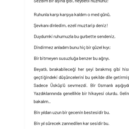
Sezdim bir aşina gibi, heybetli hüznünü!
Ruhunla karşı karşıya kaldım o med günü,
Şevkanı dinledim, ezeli muztarip deniz!
Duydumki ruhumuzla bu gurbette sendeniz,
Dindirmez anladım bunu hiç bir güzel kıyı;
Bir bitmeyen susuzluğa benzer bu ağrıyı.
Beyatlı, bırakabileceği her şeyi bırakmış gibi h
geçtiğindeki düşüncelerini bu şekilde dile getirmiş
Sadece Üsküp’ü sevmezdi. Bir Osmanlı aşığıydı. 
Yazdıklarınında genellikle bir hikayesi olurdu. Gel
bakalım..
Bin yıldan uzun bir gecenin bestesidir bu.
Bin yıl sürecek zannedilen kar sesidir bu.