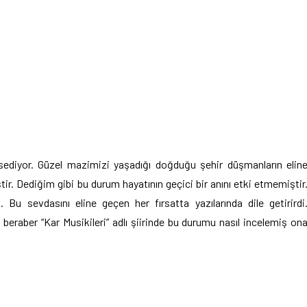
issediyor. Güzel mazimizi yaşadığı doğduğu şehir düşmanların elin
tir. Dediğim gibi bu durum hayatının geçici bir anını etki etmemiştir
Bu sevdasını eline geçen her fırsatta yazılarında dile getirirdi
in beraber “Kar Musikileri” adlı şiirinde bu durumu nasıl incelemiş on