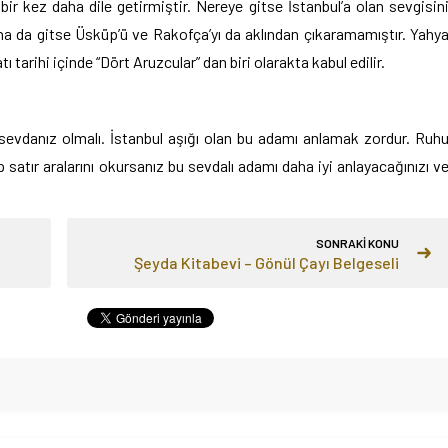
ir kez daha dile getirmiştir. Nereye gitse İstanbul’a olan sevgisin
a da gitse Üsküp’ü ve Rakofça’yı da aklından çıkaramamıştır. Yahy
tarihi içinde “Dört Aruzcular” dan biri olarakta kabul edilir.
 sevdanız olmalı. İstanbul aşığı olan bu adamı anlamak zordur. Ruh
 satır aralarını okursanız bu sevdalı adamı daha iyi anlayacağınızı v
SONRAKİ KONU
Şeyda Kitabevi – Gönül Çayı Belgeseli