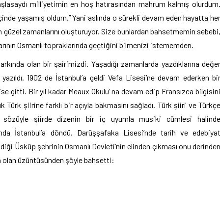
şlasaydı milliyetimin en hoş hatırasından mahrum kalmış olurdum
inde yaşamış oldum.” Yani aslında o sürekli devam eden hayatta he
en güzel zamanlarını oluşturuyor. Size bunlardan bahsetmemin sebebi
arının Osmanlı topraklarında geçtiğini bilmenizi istememden.
kında olan bir şairimizdi. Yaşadığı zamanlarda yazdıklarına değe
ra yazıldı. 1902 de İstanbul’a geldi Vefa Lisesi’ne devam ederken bi
se gitti. Bir yıl kadar Meaux Okulu’ na devam edip Fransızca bilgisin
ık Türk şiirine farklı bir açıyla bakmasını sağladı. Türk şiiri ve Türkç
r.” sözüyle şiirde dizenin bir iç uyumla musiki cümlesi halind
yılında İstanbul’a döndü. Darüşşafaka Lisesi’nde tarih ve edebiya
diği Üsküp şehrinin Osmanlı Devleti’nin elinden çıkması onu derinde
ya olan üzüntüsünden şöyle bahsetti: