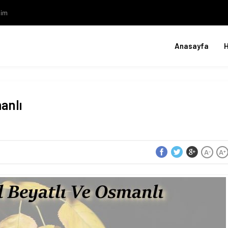
şim
Anasayfa
anlı
A
A
-
+