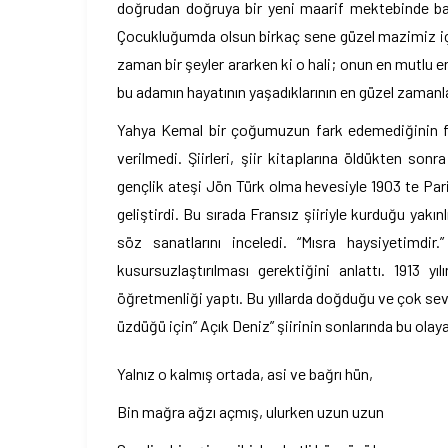
doğrudan doğruya bir yeni maarif mektebinde ba
Çocukluğumda olsun birkaç sene güzel mazimiz iç
zaman bir şeyler ararken ki o hali; onun en mutlu 
bu adamın hayatının yaşadıklarının en güzel zamanl
Yahya Kemal bir çoğumuzun fark edemediğinin far
verilmedi. Şiirleri, şiir kitaplarına öldükten son
gençlik ateşi Jön Türk olma hevesiyle 1903 te Pari
geliştirdi. Bu sırada Fransız şiiriyle kurduğu yakınl
söz sanatlarını inceledi. “Mısra haysiyetimdi
kusursuzlaştırılması gerektiğini anlattı. 1913 
öğretmenliği yaptı. Bu yıllarda doğduğu ve çok sev
üzdüğü için” Açık Deniz” şiirinin sonlarında bu ola
Yalnız o kalmış ortada, asi ve bağrı hün,
Bin mağra ağzı açmış, ulurken uzun uzun