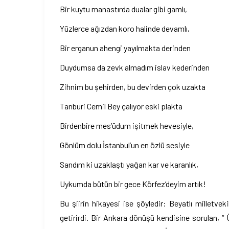
Bir kuytu manastırda dualar gibi gamlı,
Yüzlerce ağızdan koro halinde devamlı,
Bir erganun ahengi yayılmakta derinden
Duydumsa da zevk almadım islav kederinden
Zihnim bu şehirden, bu devirden çok uzakta
Tanburi Cemil Bey çalıyor eski plakta
Birdenbire mes’üdum işitmek hevesiyle,
Gönlüm dolu İstanbul’un en özlü sesiyle
Sandım ki uzaklaştı yağan kar ve karanlık,
Uykumda bütün bir gece Körfez’deyim artık!
Bu şiirin hikayesi ise şöyledir: Beyatlı milletvek
getirirdi. Bir Ankara dönüşü kendisine sorulan, “