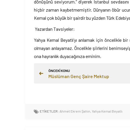
dönüşünü seviyorum.” diyerek İstanbul sevdasını b
hiçbir zaman kaybetmemiştir. Dünyanın öbür ucun
Kemal çok büyük bir şairdir bu yüzden Türk Edebiyatı 
Yazardan Tavsiyeler:
Yahya Kemal Beyatlı’yı anlamak için öncelikle bir
olmayan anlayamaz. Öncelikle şiirlerini benimseyip
ona hayranlık duyacağınıza eminim.
ÖNCEKİ KONU
Müslüman Genç Şaire Mektup
ETİKETLER:
Ahmet Ekrem Şahin
,
Yahya Kemal Beyatlı