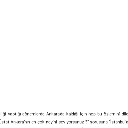
illiği yaptığı dönemlerde Ankara’da kaldığı için hep bu özlemini dil
 Üstat Ankara’nın en çok neyini seviyorsunuz ?” sorusuna “İstanbul’