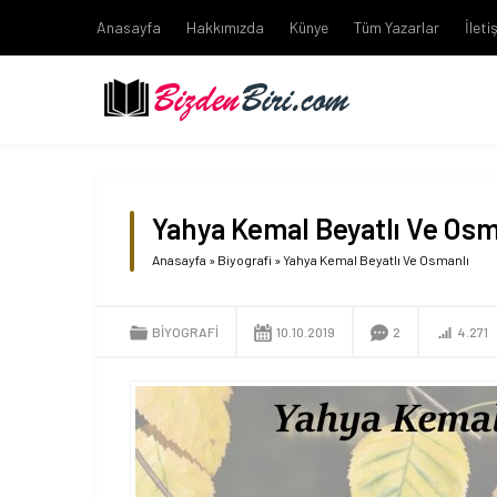
Anasayfa
Hakkımızda
Künye
Tüm Yazarlar
İleti
Yahya Kemal Beyatlı Ve Osm
Anasayfa
»
Biyografi
»
Yahya Kemal Beyatlı Ve Osmanlı
BIYOGRAFI
10.10.2019
2
4.271