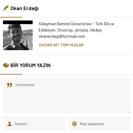
Okan Erdağı
Süleyman Demirel Üniversitesi - Türk Dili ve
Edebiyatı. Otostop, yürüyüş, hikâye.
okanerdagi@hotmail.com
YAZARA AİT TÜM YAZILAR
BİR YORUM YAZIN