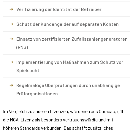
Verifizierung der Identität der Betreiber
Schutz der Kundengelder auf separaten Konten
Einsatz von zertifizierten Zufallszahlengeneratoren
(RNG)
Implementierung von Maßnahmen zum Schutz vor
Spielsucht
Regelmäßige Überprüfungen durch unabhängige
Prüforganisationen
Im Vergleich zu anderen Lizenzen, wie denen aus Curacao, gilt
die MGA-Lizenz als besonders vertrauenswürdig und mit
höheren Standards verbunden. Das schafft zusätzliches