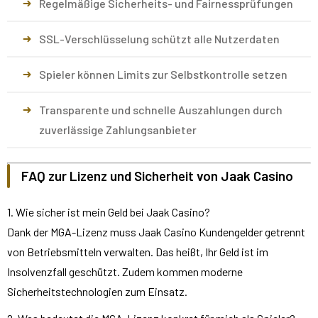
Regelmäßige Sicherheits- und Fairnessprüfungen
SSL-Verschlüsselung schützt alle Nutzerdaten
Spieler können Limits zur Selbstkontrolle setzen
Transparente und schnelle Auszahlungen durch
zuverlässige Zahlungsanbieter
FAQ zur Lizenz und Sicherheit von Jaak Casino
1. Wie sicher ist mein Geld bei Jaak Casino?
Dank der MGA-Lizenz muss Jaak Casino Kundengelder getrennt
von Betriebsmitteln verwalten. Das heißt, Ihr Geld ist im
Insolvenzfall geschützt. Zudem kommen moderne
Sicherheitstechnologien zum Einsatz.