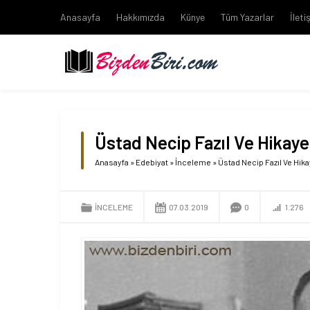
Anasayfa
Hakkımızda
Künye
Tüm Yazarlar
İleti
Üstad Necip Fazıl Ve Hikaye
Anasayfa
»
Edebiyat
»
İnceleme
»
Üstad Necip Fazıl Ve Hika
İNCELEME
07.03.2019
0
1.276