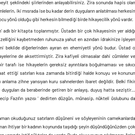
beyit şeklindeki şiirlerinden anlayabilirsiniz. Zira sonunda hapis ola
elerin, iki mısrada ise bu kadar derin duyguların anlatılması herkesi
rocu yönü olduğu gibi herkesin bilmediği birde hikayecilik yönü vardır.
 adlı bir kitapta toplanmıştır. Üstadın bir çok hikayesinin yer aldığ
özelliğini kaybetmeden ruhunuza yahut en azından idrakinize işleye
erini beklide diğerlerinden ayıran en ehemiyetli yönü budur. Üstad 
elerine de aksettirmiştir. Zira kafiyeli olmasalar dahi cümleler v
 tarafı ise hikayelerin gereksiz ayrıntılara boğulmaması ve sıkıc
at ettiği satırları kısa zamanda bitirdiği halde konuyu ve konunu
 anlama zihne yansıyan kuru sahnelerden ibaret değildir. Belki fiki
ince duyguları da beraberinde getiren bir anlayış, duyuş hatta seziştir
ip Fazıl’ın yazısı ‘ dedirten düzgün, münasip, nükteli üslubunu d
mi zaman okuduğunuz satırların düşüneni ve söyleyeninin camekanlard
man ihtiyar bir kadının koynunda taşıdığı şeyin düşündüğünüzden ço
rın yanında latif nükteler de vardır. Buda okuyucunun sıkılmasını önle