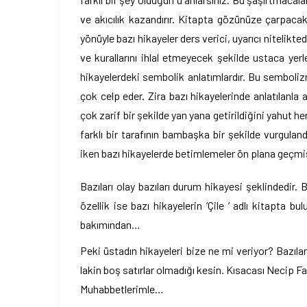
ve akıcılık kazandırır. Kitapta gözünüze çarpacak
yönüyle bazı hikayeler ders verici, uyarıcı nitelikte
ve kurallarını ihlal etmeyecek şekilde ustaca yer
hikayelerdeki sembolik anlatımlardır. Bu sembolizm
çok celp eder. Zira bazı hikayelerinde anlatılanla
çok zarif bir şekilde yan yana getirildiğini yahut her
farklı bir tarafının bambaşka bir şekilde vurgula
iken bazı hikayelerde betimlemeler ön plana geçmiş
Bazıları olay bazıları durum hikayesi şeklindedir. 
özellik ise bazı hikayelerin ‘Çile ‘ adlı kitapta 
bakımından…
Peki üstadın hikayeleri bize ne mi veriyor? Bazıları 
lakin boş satırlar olmadığı kesin. Kısacası Necip Fa
Muhabbetlerimle…