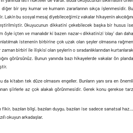
 diğer bir şey kumar ve kumarın zararlarının sıkça işlenmesidir. B
dir. Lakin bu sosyal mesaj diyebileceğimiz vakalar hikayenin akıcılığın
leştirilmiştir. Okuyucunun dikkatini çekebilecek başka bir husus is
 öyle içten ve manalıdır ki bazen nazar-ı dikkatinizi ‘olay’ dan dah
 anlatılmak istenenin birbirine çok uzak olan şeyler olmasına rağme
 zaman birbiri ile ilişkisi olan şeylerin o sıradanlıklarından kurtarılara
ndığını görürsünüz. Bunun yanında bazı hikayelerde vakalar ön pland
tir.
Bu da kitabın tek düze olmasını engeller. Bunların yanı sıra en öneml
bulunan şiirlerle az çok alakalı görünmesidir. Gerek konu gerekse tar
fikir, bazıları bilgi, bazıları duygu, bazıları ise sadece sanatsal haz
zıl’ı okuyun arkadaşlar.