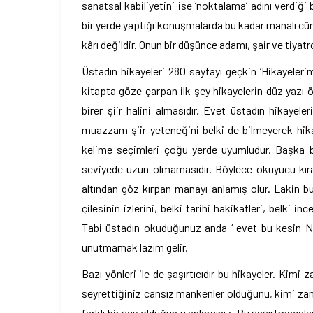
sanatsal kabiliyetini ise ‘noktalama’ adını verdiği 
bir yerde yaptığı konuşmalarda bu kadar manalı cüml
kârı değildir. Onun bir düşünce adamı, şair ve tiyat
Üstadın hikayeleri 280 sayfayı geçkin ‘Hikayelerim’
kitapta göze çarpan ilk şey hikayelerin düz yazı 
birer şiir halini almasıdır. Evet üstadın hikayel
muazzam şiir yeteneğini belki de bilmeyerek hikay
kelime seçimleri çoğu yerde uyumludur. Başka bir
seviyede uzun olmamasıdır. Böylece okuyucu kıra
altından göz kırpan manayı anlamış olur. Lakin bu
çilesinin izlerini, belki tarihi hakikatleri, belki 
Tabi üstadın okuduğunuz anda ‘ evet bu kesin Nec
unutmamak lazım gelir.
Bazı yönleri ile de şaşırtıcıdır bu hikayeler. Ki
seyrettiğiniz cansız mankenler olduğunu, kimi za
farklı bir şey olduğun u anlarsınız. Bu şaşırtmacala