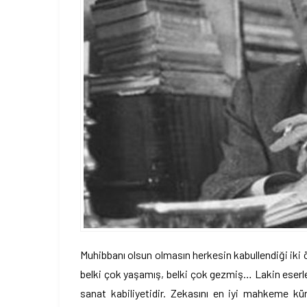
Muhibbanı olsun olmasın herkesin kabullendiği iki ö
belki çok yaşamış, belki çok gezmiş… Lakin eserler
sanat kabiliyetidir. Zekasını en iyi mahkeme kür