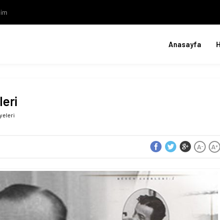
şim
Anasayfa
leri
yeleri
A
A
-
+