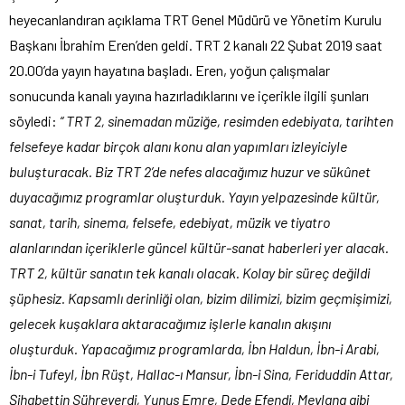
heyecanlandıran açıklama TRT Genel Müdürü ve Yönetim Kurulu
Başkanı İbrahim Eren’den geldi. TRT 2 kanalı 22 Şubat 2019 saat
20.00’da yayın hayatına başladı. Eren, yoğun çalışmalar
sonucunda kanalı yayına hazırladıklarını ve içerikle ilgili şunları
söyledi:
“ TRT 2, sinemadan müziğe, resimden edebiyata, tarihten
felsefeye kadar birçok alanı konu alan yapımları izleyiciyle
buluşturacak. Biz TRT 2’de nefes alacağımız huzur ve sükûnet
duyacağımız programlar oluşturduk. Yayın yelpazesinde kültür,
sanat, tarih, sinema, felsefe, edebiyat, müzik ve tiyatro
alanlarından içeriklerle güncel kültür-sanat haberleri yer alacak.
TRT 2, kültür sanatın tek kanalı olacak. Kolay bir süreç değildi
şüphesiz. Kapsamlı derinliği olan, bizim dilimizi, bizim geçmişimizi,
gelecek kuşaklara aktaracağımız işlerle kanalın akışını
oluşturduk. Yapacağımız programlarda, İbn Haldun, İbn-i Arabi,
İbn-i Tufeyl, İbn Rüşt, Hallac-ı Mansur, İbn-i Sina, Feriduddin Attar,
Şihabettin Sühreverdi, Yunus Emre, Dede Efendi, Mevlana gibi