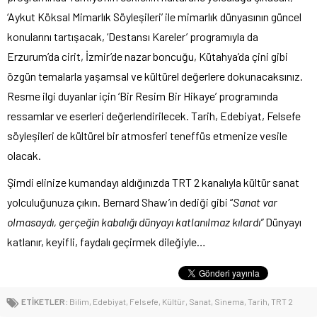
‘Aykut Köksal Mimarlık Söyleşileri’ ile mimarlık dünyasının güncel
konularını tartışacak, ‘Destansı Kareler’ programıyla da
Erzurum’da cirit, İzmir’de nazar boncuğu, Kütahya’da çini gibi
özgün temalarla yaşamsal ve kültürel değerlere dokunacaksınız.
Resme ilgi duyanlar için ‘Bir Resim Bir Hikaye’ programında
ressamlar ve eserleri değerlendirilecek. Tarih, Edebiyat, Felsefe
söyleşileri de kültürel bir atmosferi teneffüs etmenize vesile
olacak.
Şimdi elinize kumandayı aldığınızda TRT 2 kanalıyla kültür sanat
yolculuğunuza çıkın. Bernard Shaw’ın dediği gibi “
Sanat var
olmasaydı, gerçeğin kabalığı dünyayı katlanılmaz kılardı”
Dünyayı
katlanır, keyifli, faydalı geçirmek dileğiyle…
ETİKETLER:
Bilim
,
Edebiyat
,
Felsefe
,
Kültür
,
Sanat
,
Sinema
,
Tarih
,
TRT 2