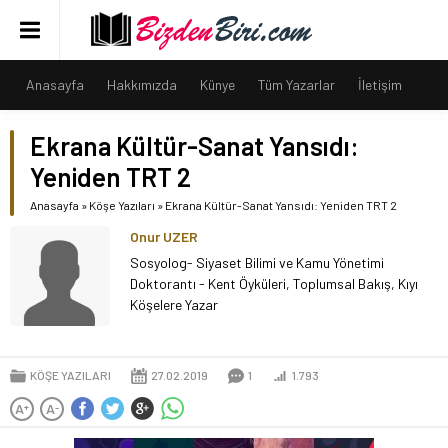
Anasayfa
Hakkımızda
Künye
Tüm Yazarlar
İletişim
Ekrana Kültür-Sanat Yansıdı:
Yeniden TRT 2
Anasayfa
»
Köşe Yazıları
»
Ekrana Kültür-Sanat Yansıdı: Yeniden TRT 2
Onur UZER
Sosyolog- Siyaset Bilimi ve Kamu Yönetimi
Doktorantı - Kent Öyküleri, Toplumsal Bakış, Kıyı
Köşelere Yazar
KÖŞE YAZILARI
27.02.2019
1
1.793
A
A
+
-