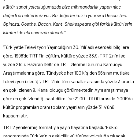
kültür sanat yolculuğumuzda bize mihmandarlık yapan nice
değerli örneklerimiz var. Bu değerlerimizin yanı sıra Descartes,
Spinoza, Goethe, Bacon, Kant, Shakespeare gibi farklı kültürlerin
isimleri de ekranımızda olacak.”
‘Türkiye’de Televizyon Yayıncılığının 30. Yılı’ adlı eserdeki bilgilere
göre, 1998’de TRT 1’in eğitim, kültüre yüzde 38,9, TRT 2’nin ise
yüzde 21’dir. Haziran 1998’ de TRT İzlenme Durumu Kamuoyu
Araştırmalarına göre, Türkiye’de her 100 kişiden 96’sının mutlaka
televizyon izlediği, TRT 2’nin tüm kanallar arasında yüzde 3 oranla
en çok izlenen 9. Kanal olduğu görülmektedir. Aynı araştırmaya
göre en çok izlendiği saat dilimi ise 21.00 – 01.00 arasıdır. 2006’da
kültür programları oranı toplam yayınların yüzde 31,4’ünü
kapsamıştır.
TRT 2 yenilenmiş formatıyla yayın hayatına başladı. ‘Eskici’
programında Türkiye’nin eskicilik kültürüne yolculuğa çıkacak,