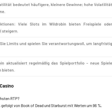
atilität bedeutet häufigere, kleinere Gewinne; hohe Volatilitä
ne.
tionen: Viele Slots im Wildrobin bieten Freispiele ode
l steigern.
Sie Limits und spielen Sie verantwortungsvoll, um langfristi
in aktualisiert regelmäßig das Spielportfolio – neue Spiel
 bieten.
 Casino
öchsten RTP?
n, gefolgt von Book of Dead und Starburst mit Werten um 96 %.