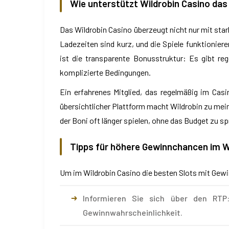
Wie unterstützt Wildrobin Casino das 
Das Wildrobin Casino überzeugt nicht nur mit star
Ladezeiten sind kurz, und die Spiele funktionier
ist die transparente Bonusstruktur: Es gibt re
komplizierte Bedingungen.
Ein erfahrenes Mitglied, das regelmäßig im Cas
übersichtlicher Plattform macht Wildrobin zu mein
der Boni oft länger spielen, ohne das Budget zu sp
Tipps für höhere Gewinnchancen im W
Um im Wildrobin Casino die besten Slots mit Gewin
Informieren Sie sich über den RTP
Gewinnwahrscheinlichkeit.