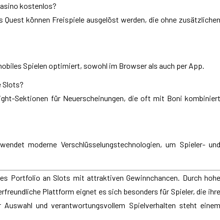
 Casino kostenlos?
’s Quest können Freispiele ausgelöst werden, die ohne zusätzliche
 mobiles Spielen optimiert, sowohl im Browser als auch per App.
e Slots?
ight-Sektionen für Neuerscheinungen, die oft mit Boni kombinier
erwendet moderne Verschlüsselungstechnologien, um Spieler- un
kes Portfolio an Slots mit attraktiven Gewinnchancen. Durch hoh
reundliche Plattform eignet es sich besonders für Spieler, die ihr
 Auswahl und verantwortungsvollem Spielverhalten steht eine