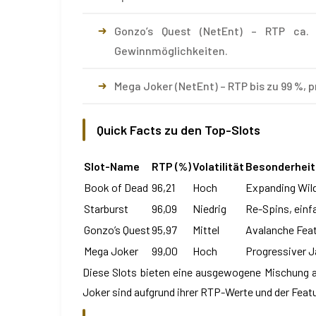
Gonzo’s Quest (NetEnt) – RTP ca. 95
Gewinnmöglichkeiten.
Mega Joker (NetEnt) – RTP bis zu 99 %, p
Quick Facts zu den Top-Slots
Slot-Name
RTP (%)
Volatilität
Besonderheit
Book of Dead
96,21
Hoch
Expanding Wild
Starburst
96,09
Niedrig
Re-Spins, ein
Gonzo’s Quest
95,97
Mittel
Avalanche Fea
Mega Joker
99,00
Hoch
Progressiver 
Diese Slots bieten eine ausgewogene Mischung
Joker sind aufgrund ihrer RTP-Werte und der Feat