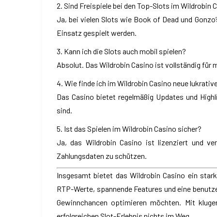
2. Sind Freispiele bei den Top-Slots im Wildrobin
Ja, bei vielen Slots wie Book of Dead und Gonzo
Einsatz gespielt werden.
3. Kann ich die Slots auch mobil spielen?
Absolut. Das Wildrobin Casino ist vollständig für
4. Wie finde ich im Wildrobin Casino neue lukrativ
Das Casino bietet regelmäßig Updates und Highl
sind.
5. Ist das Spielen im Wildrobin Casino sicher?
Ja, das Wildrobin Casino ist lizenziert und v
Zahlungsdaten zu schützen.
Insgesamt bietet das Wildrobin Casino ein star
RTP-Werte, spannende Features und eine benutzerf
Gewinnchancen optimieren möchten. Mit kluger
erfolgreichen Slot-Erlebnis nichts im Weg.