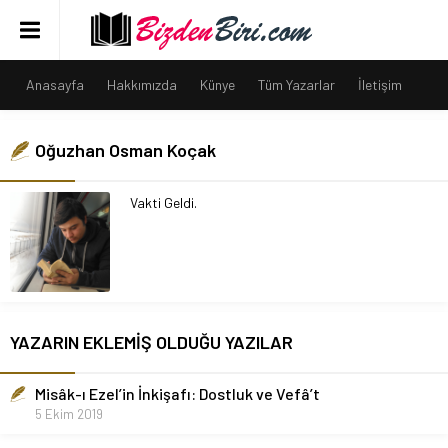
Anasayfa
Hakkımızda
Künye
Tüm Yazarlar
İletişim
Oğuzhan Osman Koçak
Vakti Geldi.
YAZARIN EKLEMİŞ OLDUĞU YAZILAR
Misâk-ı Ezel’in İnkişafı: Dostluk ve Vefâ’t
5 Ekim 2019