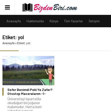
Anasayfa
Hakkımızda
Künye
Tüm Yazarlar
İletişim
Etiket:
yol
Anasayfa
»
Etiket: yol
Sefer Benimdi Peki Ya Zafer?
Otostop Maceralarım -1-
Üniversiteyi Isparta’da
okuduğum birçoğunun
malumudur. Hatta beni
yakından tanıyan