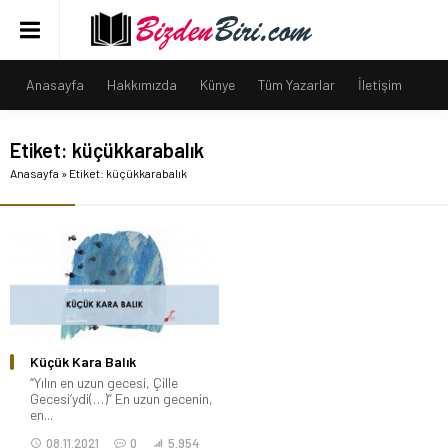
Anasayfa
Hakkımızda
Künye
Tüm Yazarlar
İletişim
Etiket:
küçükkarabalık
Anasayfa
»
Etiket: küçükkarabalık
Küçük Kara Balık
“Yılın en uzun gecesi, Çille
Gecesi’ydi(…)” En uzun gecenin,
en...
08.11.2021
0
5.954