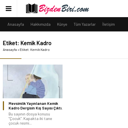
Anasayfa
Hakkımızda
Künye
Tüm Yazarlar
İletişim
Etiket:
Kemik Kadro
Anasayfa
»
Etiket: Kemik Kadro
Mevsimlik Yayınlanan Kemik
Kadro Dergisin Kış Sayısı Çıktı.
Bu sayının dosya konusu
“Çocuk”. Kapakta iki tane
çocuk resmi...